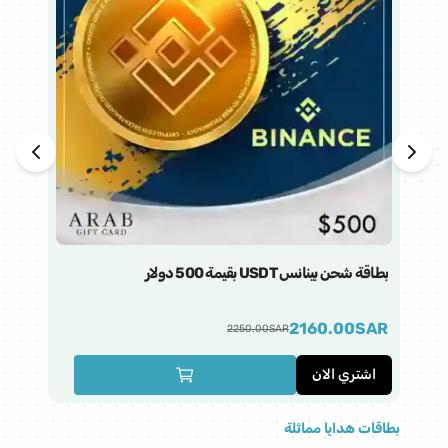
بطاقة شحن بينانس USDT بقيمة 500 دولار
بطاقة 
AR
2160.00
SAR
2250.00
SAR
اشتري الان
ا
بطاقات هدايا مماثلة