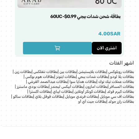
بطاقة شحن شدات ببجي 60UC-$0.99
فق
AR
4.00
SAR
اشتري الان
ا
اشهر الفئات
بطاقات روبلوكس
|
بطاقات بلايستيشن
|
بطاقات بين
|
بطاقات نتفلكس
|
بطاقات زين
|
بطاقات يلا لودو
|
بطاقات شدات ببجي
|
بطاقات ايتونز
|
بطاقات هوم بوكس
|
بطاقات عملات تيك توك
|
بطاقات هدايا سوا
|
بطاقات عبدالصمد القرشي
|
بطاقات المسافر
|
بطاقات امازون
|
بطاقات أبيكس ليجندز
|
بطاقات بودي ماسترز
|
بطاقات كيرم قولد
|
بطاقات كونكر أونلاين
|
بطاقات ايباي
|
بطاقات اكسترا
|
بطاقات اف سي موبايل
|
بطاقات فرندي موبايل
|
بطاقات قوقل بلاي
|
بطاقات ساكو
|
بطاقات رازر جولد
|
بطاقات جيت آي أو