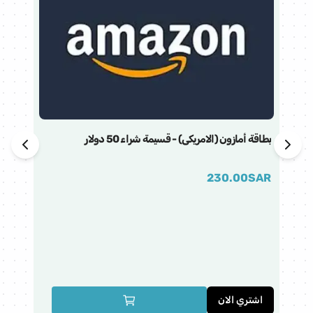
بطاقة أمازون (الامريكى) - قسيمة شراء 50 دولار
230.00
SAR
بطاق
AR
اشتري الان
ا