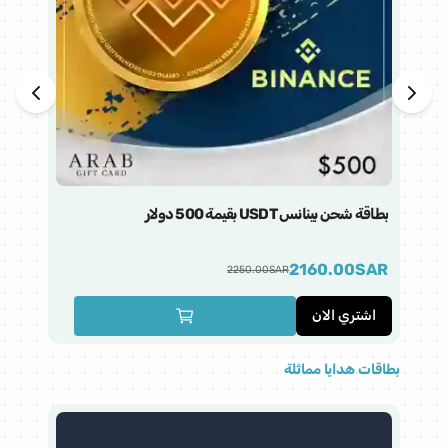
بطاقة شحن بينانس USDT بقيمة 500 دولار
بطاقة 
AR
2160.00
SAR
2250.00
SAR
اشتري الان
ا
بطاقات هدايا مماثلة