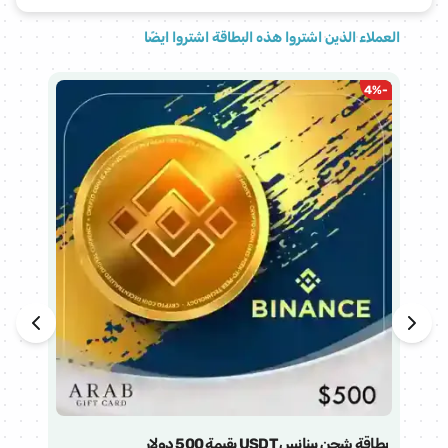
العملاء الذين اشتروا هذه البطاقة اشتروا ايضًا
%
-
4
%
-
بطاقة شحن بينانس USDT بقيمة 500 دولار
بطاقة 