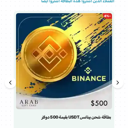
العملاء الذين اشتروا هذه البطاقة اشتروا ايضًا
%
-
4
%
-
بطاقة شحن بينانس USDT بقيمة 500 دولار
بطاقة 