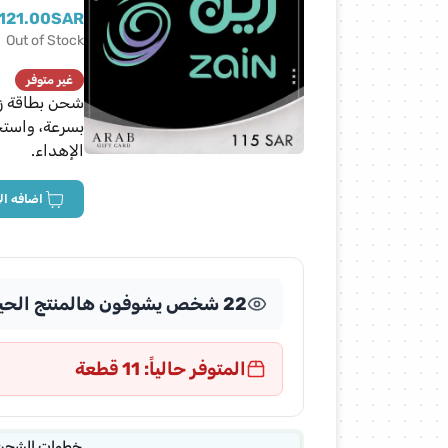
بطاقات نتفلكس
121.00
SAR
Out of Stock
بطاقات زين
غير متوفر
بسرعة، واستخ
بطاقات يلا لودو
الإهداء.
بطاقات شدات ببجي
اضافه ال
بطاقات ايتونز
22 شخص يشوفون هالمنتج الحين
بطاقات هوم بوكس
المتوفر حالياً: 11 قطعة
بطاقات عملات تيك توك
بطاقات هدايا سوا
خطوات الشحن