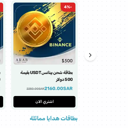
بطاقات ايباي
4
%
-
بطاقات اكسترا
بطاقات اف سي موبايل
بطاقات فرندي موبايل
بطاقة شحن بينانس USDT بقيمة
بطاقات قوقل بلاي
500 دولار
0
R
2160.00
SAR
2250.00
SAR
بطاقات ساكو
اشتري الان
بطاقات رازر جولد
بطاقات هدايا مماثلة
بطاقات جيت آي أو