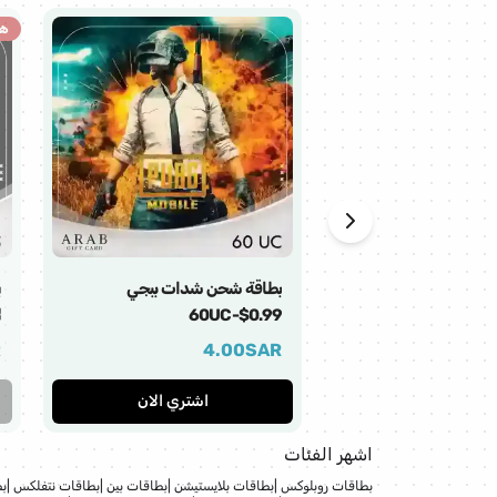
هذ
بطاقة شحن شدات ببجي
60UC-$0.99
ل
R
4.00
SAR
اشتري الان
اشهر الفئات
بطاقات روبلوكس
|
بطاقات بلايستيشن
|
بطاقات بين
|
بطاقات نتفلكس
|
بط