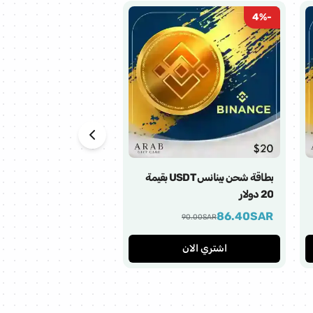
4
%
-
4
%
-
بطاقة شحن بينانس USDT بقيمة
20 دولار
10 دولار
43.20
SAR
86.40
SAR
45.00
SAR
90.00
SAR
اشتري الان
اشتري الان