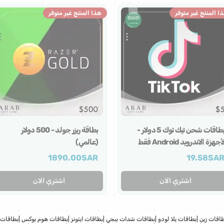
ا المنتج غير متوفر
هذا المنتج غير متوفر
بطاقات شحن تيك توك 5 دولار -
بطاقة ريزر جولد - 500 دولار
أجهزة الاندرويد Android فقط
(عالمي)
1890.00
SAR
19.58
SA
اشتري الان
اشتري الان
اقات زين
|
بطاقات يلا لودو
|
بطاقات شدات ببجي
|
بطاقات ايتونز
|
بطاقات هوم بوكس
|
بطاقات 