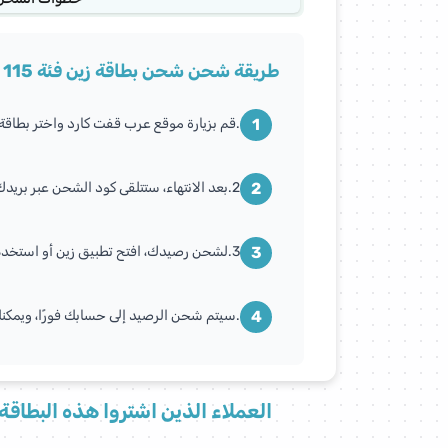
بطاقات عبدالصمد القرشي
طريقة شحن شحن بطاقة زين فئة 115 ريال
بطاقات المسافر
1
.قم بزيارة موقع عرب قفت كارد واختر بطاقة 
بطاقات امازون
2
2.بعد الانتهاء، ستتلقى كود الشحن عبر بريدك الإلكتروني أو برسالة نصية.
بطاقات أبيكس ليجندز
3
3.لشحن رصيدك، افتح تطبيق زين أو استخدم الرمز المختصر (141) وأدخل كود الشحن الذي حصلت عليه، ثم اضغط على "إرسال
بطاقات بودي ماسترز
4
.سيتم شحن الرصيد إلى حسابك فورًا، ويمكنك
بطاقات كيرم قولد
بطاقات كونكر أونلاين
العملاء الذين اشتروا هذه البطاقة 