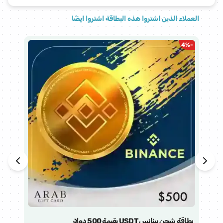
العملاء الذين اشتروا هذه البطاقة اشتروا ايضًا
%
-
4
%
-
بطاقة شحن بينانس USDT بقيمة 500 دولار
بطاقة 